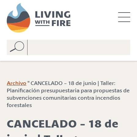
S
S
k
k
i
i
p
p
t
t
o
o
C
n
o
a
n
v
t
i
e
g
Archivo
" CANCELADO - 18 de junio | Taller:
n
a
Planificación presupuestaria para propuestas de
t
t
subvenciones comunitarias contra incendios
i
forestales
o
n
CANCELADO - 18 de