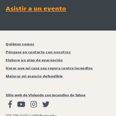
Asistir a un evento
Quiénes somos
Póngase en contacto con nosotros
Elabore un plan de evacuación
Hacer que mi casa sea segura contra incendios
Mejorar mi espacio defendible
Sitio web de Viviendo con Incendios de Tahoe
Viviendo con Incendios Facebook
Vivir con fuego Youtube
Vivir con fuego Instagram
Vivir con fuego Twitter
775.336.0231
|
LWF@unr.edu