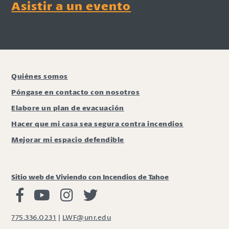
Asistir a un evento
Quiénes somos
Póngase en contacto con nosotros
Elabore un plan de evacuación
Hacer que mi casa sea segura contra incendios
Mejorar mi espacio defendible
Sitio web de Viviendo con Incendios de Tahoe
Viviendo con Incendios Facebook
Vivir con fuego Youtube
Vivir con fuego Instagram
Vivir con fuego Twitter
775.336.0231
|
LWF@unr.edu