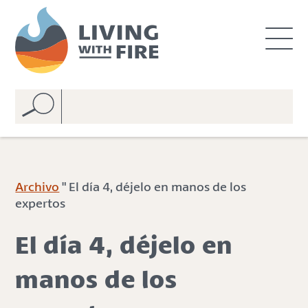
S
S
k
k
i
i
p
p
t
t
o
o
C
n
o
a
n
v
t
i
e
g
Archivo
" El día 4, déjelo en manos de los
n
a
expertos
t
t
i
El día 4, déjelo en
o
n
manos de los