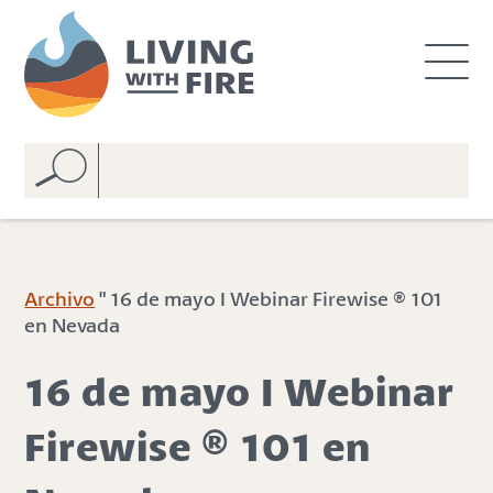
S
S
k
k
i
i
p
p
t
t
o
o
C
n
o
a
n
v
t
i
e
g
Archivo
" 16 de mayo I Webinar Firewise ® 101
n
a
en Nevada
t
t
i
16 de mayo I Webinar
o
n
Firewise ® 101 en