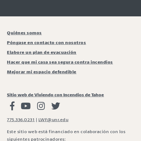
Quiénes somos
Póngase en contacto con nosotros
Elabore un plan de evacuación
Hacer que mi casa sea segura contra incendios
Mejorar mi espacio defendible
Sitio web de Viviendo con Incendios de Tahoe
Viviendo con Incendios Facebook
Vivir con fuego Youtube
Vivir con fuego Instagram
Vivir con fuego Twitter
775.336.0231
|
LWF@unr.edu
Este sitio web está financiado en colaboración con los
siguientes patrocinadores: