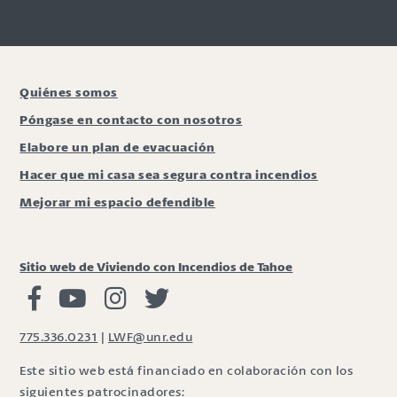
Quiénes somos
Póngase en contacto con nosotros
Elabore un plan de evacuación
Hacer que mi casa sea segura contra incendios
Mejorar mi espacio defendible
Sitio web de Viviendo con Incendios de Tahoe
Viviendo con Incendios Facebook
Vivir con fuego Youtube
Vivir con fuego Instagram
Vivir con fuego Twitter
775.336.0231
|
LWF@unr.edu
Este sitio web está financiado en colaboración con los
siguientes patrocinadores: