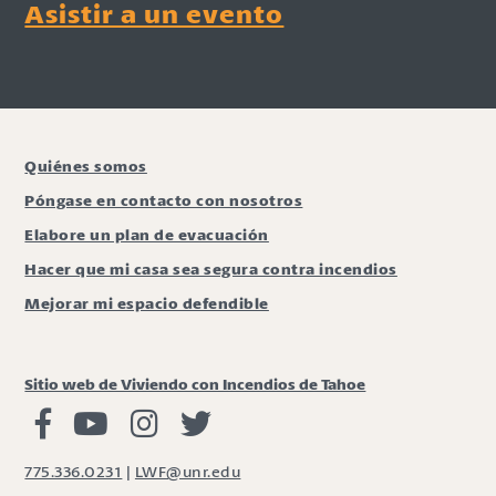
Asistir a un evento
Quiénes somos
Póngase en contacto con nosotros
Elabore un plan de evacuación
Hacer que mi casa sea segura contra incendios
Mejorar mi espacio defendible
Sitio web de Viviendo con Incendios de Tahoe
Viviendo con Incendios Facebook
Vivir con fuego Youtube
Vivir con fuego Instagram
Vivir con fuego Twitter
775.336.0231
|
LWF@unr.edu