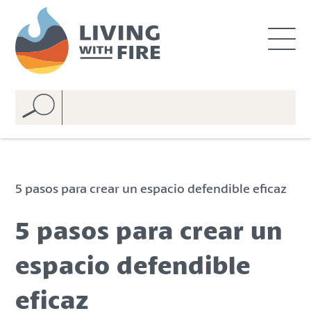
S
S
k
k
i
i
p
p
t
t
o
o
C
n
o
a
n
v
t
i
e
g
5 pasos para crear un espacio defendible eficaz
n
a
t
t
5 pasos para crear un
i
o
espacio defendible
n
eficaz