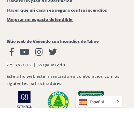
Elabore un plan de evacuación
Hacer que mi casa sea segura contra incendios
Mejorar mi espacio defendible
Sitio web de Viviendo con Incendios de Tahoe
Viviendo con Incendios Facebook
Vivir con fuego Youtube
Vivir con fuego Instagram
Vivir con fuego Twitter
775.336.0231
|
LWF@unr.edu
Este sitio web está financiado en colaboración con los
siguientes patrocinadores:
Español