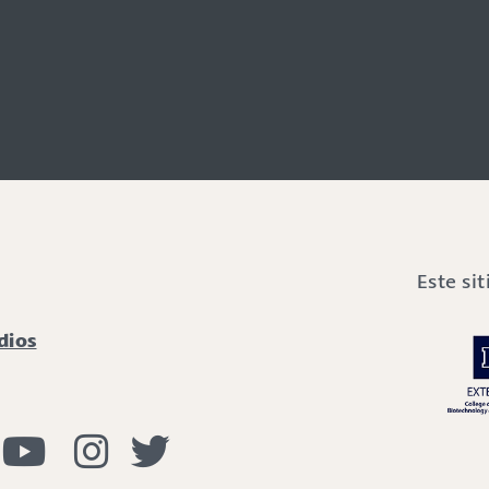
Este si
dios
viendo con Incendios Facebook
Vivir con fuego Youtube
Vivir con fuego Instagram
Vivir con fuego Twitter