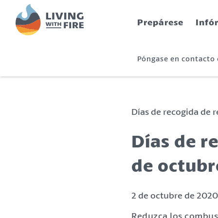
S
S
k
k
Prepárese
Infó
i
i
p
p
t
t
Póngase en contacto
o
o
C
n
o
a
n
v
t
i
Días de recogida de r
e
g
n
a
Días de r
t
t
i
de octubr
o
n
2 de octubre de 2020
Reduzca los combust