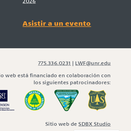
2026
Asistir a un evento
775.336.0231
|
LWF@unr.edu
tio web está financiado en colaboración con
los siguientes patrocinadores:
Sitio web de
SDBX Studio