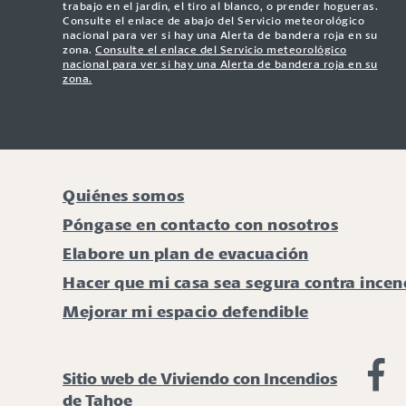
trabajo en el jardín, el tiro al blanco, o prender hogueras.
Consulte el enlace de abajo del Servicio meteorológico
nacional para ver si hay una Alerta de bandera roja en su
zona.
Consulte el enlace del Servicio meteorológico
nacional para ver si hay una Alerta de bandera roja en su
zona.
Quiénes somos
Póngase en contacto con nosotros
Elabore un plan de evacuación
Hacer que mi casa sea segura contra incen
Mejorar mi espacio defendible
Vi
Sitio web de Viviendo con Incendios
de Tahoe