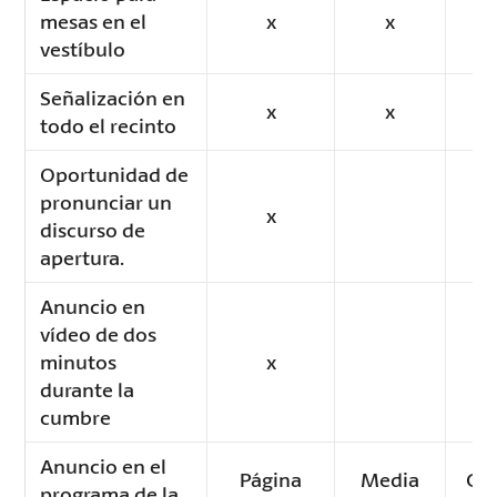
mesas en el
x
x
vestíbulo
Señalización en
x
x
todo el recinto
Oportunidad de
pronunciar un
x
discurso de
apertura.
Anuncio en
vídeo de dos
minutos
x
durante la
cumbre
Anuncio en el
Página
Media
Cua
programa de la