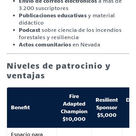
Envío de correos electrónicos
a más de
3.200 suscriptores
Publicaciones educativas
y material
didáctico
Podcast
sobre ciencia de los incendios
forestales y resiliencia
Actos comunitarios
en Nevada
Niveles de patrocinio y
ventajas
Fire
Resilient
Def
Adapted
Benefit
Sponsor
Sp
Champion
$5,000
$
$10,000
Espacio para