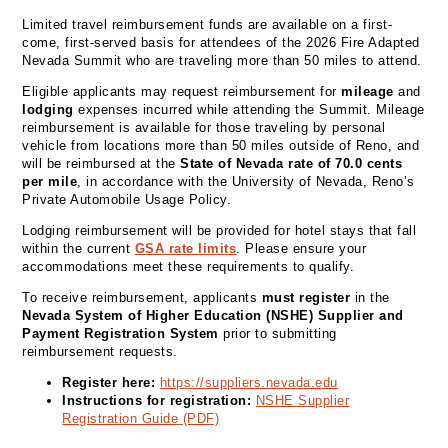
Limited travel reimbursement funds are available on a first-
come, first-served basis for attendees of the 2026 Fire Adapted
Nevada Summit who are traveling more than 50 miles to attend.
Eligible applicants may request reimbursement for
mileage
and
lodging
expenses incurred while attending the Summit. Mileage
reimbursement is available for those traveling by personal
vehicle from locations more than 50 miles outside of Reno, and
will be reimbursed at the
State of Nevada rate of 70.0 cents
per mile
, in accordance with the University of Nevada, Reno’s
Private Automobile Usage Policy.
Lodging reimbursement will be provided for hotel stays that fall
within the current
GSA rate limits
. Please ensure your
accommodations meet these requirements to qualify.
To receive reimbursement, applicants
must register
in the
Nevada System of Higher Education (NSHE) Supplier and
Payment Registration System
prior to submitting
reimbursement requests.
Register here:
https://suppliers.nevada.edu
Instructions for registration:
NSHE Supplier
Registration Guide (PDF)