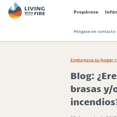
S
S
k
k
Prepárese
Infó
i
i
p
p
t
t
Póngase en contacto
o
o
C
n
o
a
n
v
t
i
Endurezca su hogar c
e
g
n
a
Blog: ¿Ere
t
t
i
brasas y/
o
n
incendios