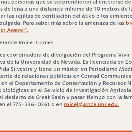
nas personas que se sorprendieron al enterarse d
s de leña a una distancia mínima de 10 metros de l
ar las rejillas de ventilación del ático o los cimient
 pulgada. Para saber más sobre la amenaza de las
br
er Aware!".
Jamie Roice-Gomes
s coordinadora de divulgación del Programa Vivir
a de la Universidad de Nevada. Es licenciada en Ec
Vida Silvestre y tiene un máster en Periodismo Me
istente de relaciones públicas en Conrad Communica
 en el Departamento de Conservación y Recursos N
s biológicas en el Servicio de Investigación Agríco
, el desierto de Great Basin y pasar tiempo con la fa
 en el 775-336-0261 o en
roicej@unce.unr.edu.