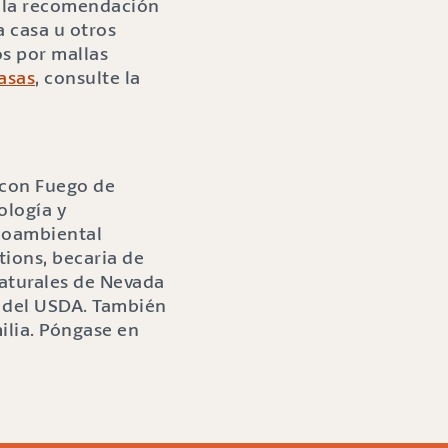
e la recomendación
a casa u otros
os por mallas
asas
, consulte la
 con Fuego de
ología y
dioambiental
tions, becaria de
aturales de Nevada
la del USDA. También
milia. Póngase en