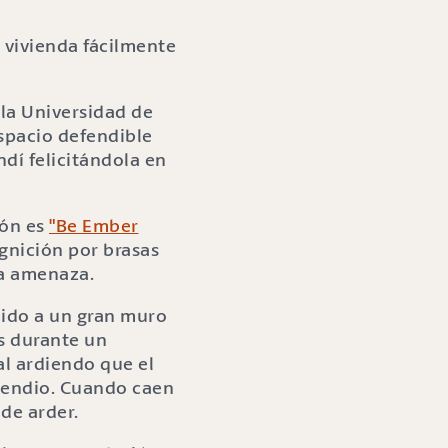
 la Universidad de
spacio defendible
dí felicitándola en
ión es
"Be Ember
ignición por brasas
la amenaza.
bido a un gran muro
s durante un
al ardiendo que el
ncendio. Cuando caen
 de arder.