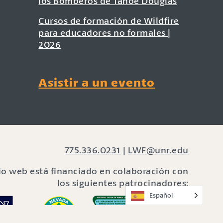
los Bomberos de Tahoe Douglas
Cursos de formación de Wildfire
para educadores no formales |
2026
Asistir a un evento
775.336.0231
|
LWF@unr.edu
tio web está financiado en colaboración con
los siguientes patrocinadores:
Español