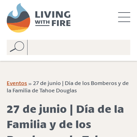
S
S
k
k
i
i
p
p
t
t
o
o
C
n
o
a
n
v
t
i
e
g
Eventos
» 27 de junio | Día de los Bomberos y de
n
a
la Familia de Tahoe Douglas
t
t
i
27 de junio | Día de la
o
n
Familia y de los