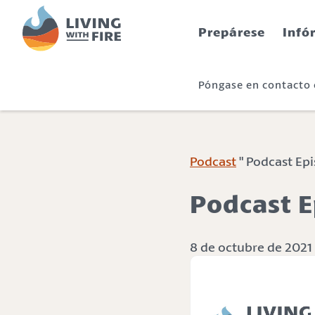
S
S
k
k
Prepárese
Infó
i
i
p
p
t
t
Póngase en contacto
o
o
C
n
o
a
n
v
t
i
Podcast
" Podcast Epi
e
g
n
a
Podcast E
t
t
i
o
8 de octubre de 2021
n