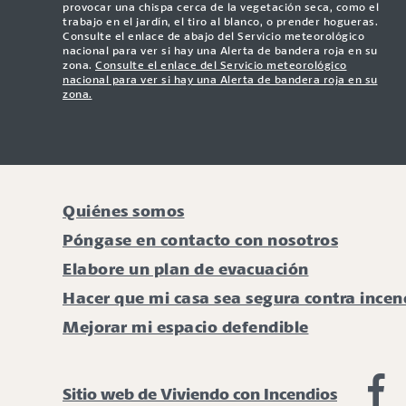
provocar una chispa cerca de la vegetación seca, como el
trabajo en el jardín, el tiro al blanco, o prender hogueras.
Consulte el enlace de abajo del Servicio meteorológico
nacional para ver si hay una Alerta de bandera roja en su
zona.
Consulte el enlace del Servicio meteorológico
nacional para ver si hay una Alerta de bandera roja en su
zona.
Quiénes somos
Póngase en contacto con nosotros
Elabore un plan de evacuación
Hacer que mi casa sea segura contra incen
Mejorar mi espacio defendible
Vi
Sitio web de Viviendo con Incendios