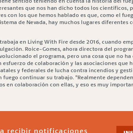
 tiene sentido teniendo en cuenta la historia del fu
eresantes que nos han dicho todos los científicos, p
res con los que hemos hablado es que, como el fueg
istema de Nevada, hay muchos lugares diferentes c
trabaja en Living With Fire desde 2016, cuando e
ulgación. Roice-Gomes, ahora directora del progra
volucionado el programa, pero una cosa que no ha
n esfuerzo de colaboración y las asociaciones que 
tatales y federales de lucha contra incendios y gest
on fuego continuar su trabajo. "Realmente depend
os en colaboración con ellas, y eso es muy importan
a recibir notificaciones
IN