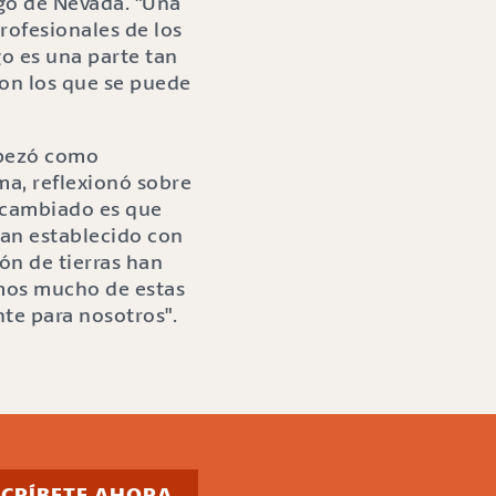
ego de Nevada. "Una
rofesionales de los
o es una parte tan
on los que se puede
mpezó como
ma, reflexionó sobre
 cambiado es que
han establecido con
ión de tierras han
emos mucho de estas
te para nosotros".
SCRÍBETE AHORA