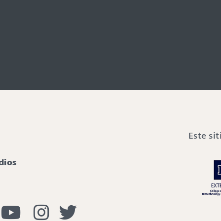
Este si
dios
viendo con Incendios Facebook
Vivir con fuego Youtube
Vivir con fuego Instagram
Vivir con fuego Twitter