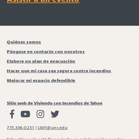
Quiénes somos
Póngase en contacto con nosotros
Elabore un plan de evacuación
Hacer que mi casa sea segura contra incendios
Mejorar mi espacio defendible
Sitio web de Viviendo con Incendios de Tahoe
Viviendo con Incendios Facebook
Vivir con fuego Youtube
Vivir con fuego Instagram
Vivir con fuego Twitter
775.336.0231
|
LWF@unr.edu