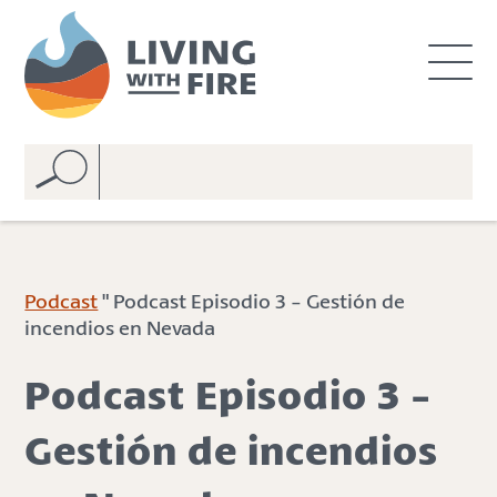
S
S
k
k
i
i
p
p
t
t
o
o
C
n
o
a
n
v
t
i
e
g
Podcast
" Podcast Episodio 3 - Gestión de
n
a
incendios en Nevada
t
t
i
Podcast Episodio 3 -
o
n
Gestión de incendios