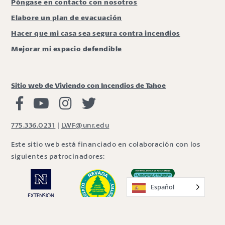
Póngase en contacto con nosotros
Elabore un plan de evacuación
Hacer que mi casa sea segura contra incendios
Mejorar mi espacio defendible
Sitio web de Viviendo con Incendios de Tahoe
Viviendo con Incendios Facebook
Vivir con fuego Youtube
Vivir con fuego Instagram
Vivir con fuego Twitter
775.336.0231
|
LWF@unr.edu
Este sitio web está financiado en colaboración con los
siguientes patrocinadores:
Español