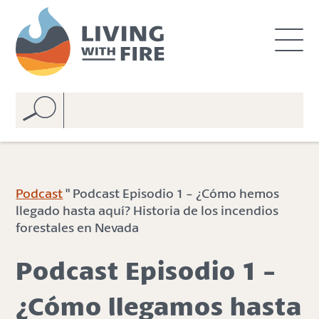
S
S
k
k
i
i
p
p
t
t
o
o
C
n
o
a
n
v
t
i
e
g
Podcast
" Podcast Episodio 1 - ¿Cómo hemos
n
a
llegado hasta aquí? Historia de los incendios
t
t
forestales en Nevada
i
o
Podcast Episodio 1 -
n
¿Cómo llegamos hasta