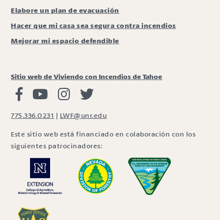
Elabore un plan de evacuación
Hacer que mi casa sea segura contra incendios
Mejorar mi espacio defendible
Sitio web de Viviendo con Incendios de Tahoe
Viviendo con Incendios Facebook
Vivir con fuego Youtube
Vivir con fuego Instagram
Vivir con fuego Twitter
775.336.0231
|
LWF@unr.edu
Este sitio web está financiado en colaboración con los
siguientes patrocinadores: