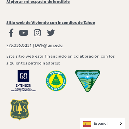
Mejorar mi espacio defendible
Sitio web de Viviendo con Incendios de Tahoe
Viviendo con Incendios Facebook
Vivir con fuego Youtube
Vivir con fuego Instagram
Vivir con fuego Twitter
775.336.0231
|
LWF@unr.edu
Este sitio web está financiado en colaboración con los
siguientes patrocinadores:
Español