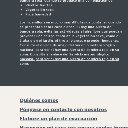
bandera roja" cuando se produce una combinación de:
Vientos fuertes
Vegetación seca
Poca humedad
Los incendios son mucho más difíciles de contener cuando
se presentan estas condiciones. Si hay una Alerta de
bandera roja, evite las actividades al aire libre que puedan
provocar una chispa cerca de la vegetación seca, como el
trabajo en el jardín, el tiro al blanco, o prender hogueras.
Consulte el enlace de abajo del Servicio meteorológico
nacional para ver si hay una Alerta de bandera roja en su
zona.
Consulte el enlace del Servicio meteorológico
nacional para ver si hay una Alerta de bandera roja en su
zona.
Quiénes somos
Póngase en contacto con nosotros
Elabore un plan de evacuación
Hacer que mi casa sea segura contra incen