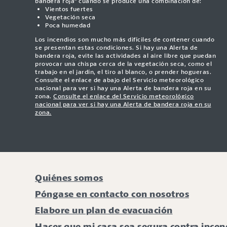
bandera roja" cuando se produce una combinación de:
Vientos fuertes
Vegetación seca
Poca humedad
Los incendios son mucho más difíciles de contener cuando
se presentan estas condiciones. Si hay una Alerta de
bandera roja, evite las actividades al aire libre que puedan
provocar una chispa cerca de la vegetación seca, como el
trabajo en el jardín, el tiro al blanco, o prender hogueras.
Consulte el enlace de abajo del Servicio meteorológico
nacional para ver si hay una Alerta de bandera roja en su
zona.
Consulte el enlace del Servicio meteorológico
nacional para ver si hay una Alerta de bandera roja en su
zona.
Quiénes somos
Póngase en contacto con nosotros
Elabore un plan de evacuación
Hacer que mi casa sea segura contra incen