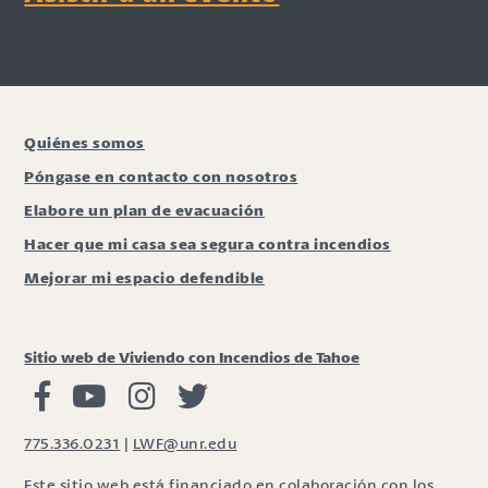
Quiénes somos
Póngase en contacto con nosotros
Elabore un plan de evacuación
Hacer que mi casa sea segura contra incendios
Mejorar mi espacio defendible
Sitio web de Viviendo con Incendios de Tahoe
Viviendo con Incendios Facebook
Vivir con fuego Youtube
Vivir con fuego Instagram
Vivir con fuego Twitter
775.336.0231
|
LWF@unr.edu
Este sitio web está financiado en colaboración con los