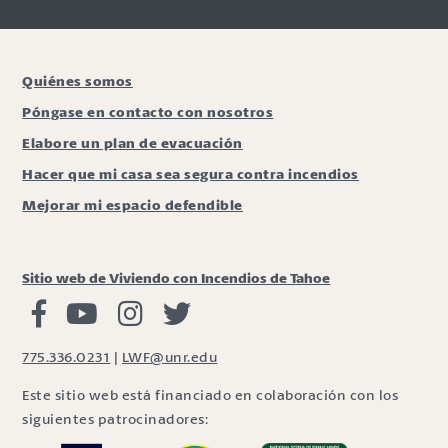
Quiénes somos
Póngase en contacto con nosotros
Elabore un plan de evacuación
Hacer que mi casa sea segura contra incendios
Mejorar mi espacio defendible
Sitio web de Viviendo con Incendios de Tahoe
Viviendo con Incendios Facebook
Vivir con fuego Youtube
Vivir con fuego Instagram
Vivir con fuego Twitter
775.336.0231
|
LWF@unr.edu
Este sitio web está financiado en colaboración con los
siguientes patrocinadores: