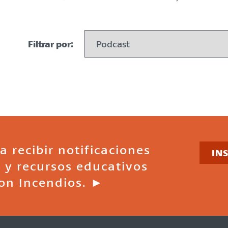
Filtrar por:
a recibir notificaciones
IN
 y recursos educativos
on Incendios. ►