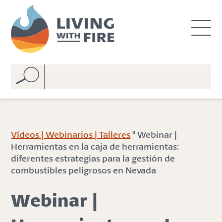
S
S
k
k
i
i
p
p
t
t
o
o
C
n
o
a
n
v
t
i
e
g
Vídeos | Webinarios | Talleres
" Webinar |
n
a
Herramientas en la caja de herramientas:
t
t
diferentes estrategias para la gestión de
i
combustibles peligrosos en Nevada
o
n
Webinar |