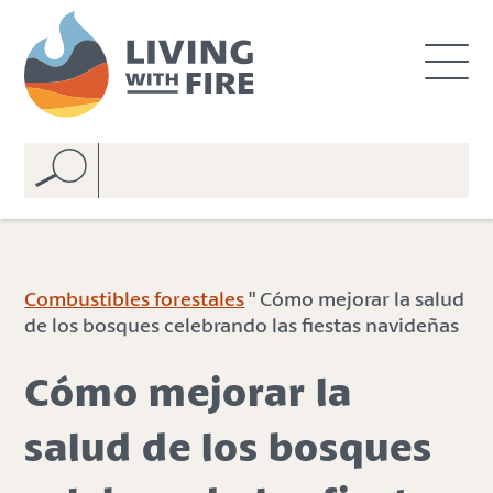
S
S
k
k
i
i
p
p
t
t
o
o
C
n
o
a
n
v
t
i
e
g
Combustibles forestales
" Cómo mejorar la salud
n
a
de los bosques celebrando las fiestas navideñas
t
t
i
Cómo mejorar la
o
n
salud de los bosques