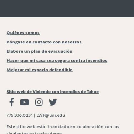
Quiénes somos
Póngase en contacto con nosotros
Elabore un plan de evacuación
Hacer que mi casa sea segura contra incendios
Mejorar mi espacio defendible
Sitio web de Viviendo con Incendios de Tahoe
Viviendo con Incendios Facebook
Vivir con fuego Youtube
Vivir con fuego Instagram
Vivir con fuego Twitter
775.336.0231
|
LWF@unr.edu
Este sitio web está financiado en colaboración con los
siguientes patrocinadores: