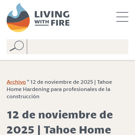
S
S
k
k
i
i
p
p
t
t
o
o
C
n
o
a
n
v
t
i
e
g
Archivo
" 12 de noviembre de 2025 | Tahoe
n
a
Home Hardening para profesionales de la
t
t
construcción
i
o
12 de noviembre de
n
2025 | Tahoe Home