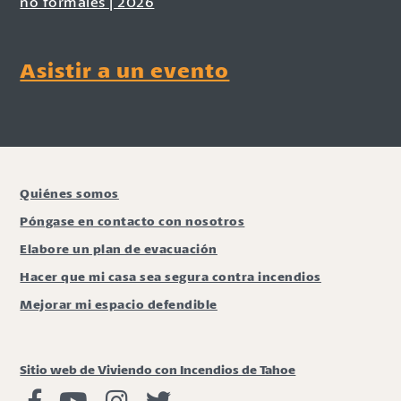
no formales | 2026
Asistir a un evento
Quiénes somos
Póngase en contacto con nosotros
Elabore un plan de evacuación
Hacer que mi casa sea segura contra incendios
Mejorar mi espacio defendible
Sitio web de Viviendo con Incendios de Tahoe
Viviendo con Incendios Facebook
Vivir con fuego Youtube
Vivir con fuego Instagram
Vivir con fuego Twitter