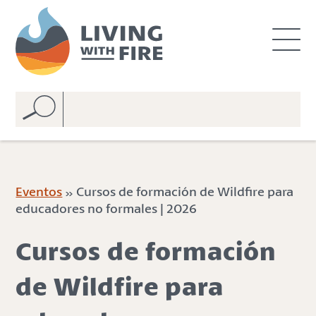
S
S
k
k
i
i
p
p
t
t
o
o
C
n
o
a
n
v
t
i
e
g
Eventos
» Cursos de formación de Wildfire para
n
a
educadores no formales | 2026
t
t
i
Cursos de formación
o
n
de Wildfire para