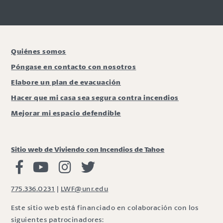
Quiénes somos
Póngase en contacto con nosotros
Elabore un plan de evacuación
Hacer que mi casa sea segura contra incendios
Mejorar mi espacio defendible
Sitio web de Viviendo con Incendios de Tahoe
Viviendo con Incendios Facebook
Vivir con fuego Youtube
Vivir con fuego Instagram
Vivir con fuego Twitter
775.336.0231
|
LWF@unr.edu
Este sitio web está financiado en colaboración con los
siguientes patrocinadores: