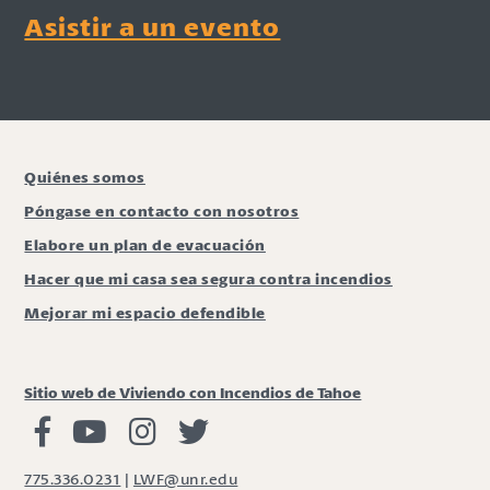
Asistir a un evento
Quiénes somos
Póngase en contacto con nosotros
Elabore un plan de evacuación
Hacer que mi casa sea segura contra incendios
Mejorar mi espacio defendible
Sitio web de Viviendo con Incendios de Tahoe
Viviendo con Incendios Facebook
Vivir con fuego Youtube
Vivir con fuego Instagram
Vivir con fuego Twitter
775.336.0231
|
LWF@unr.edu