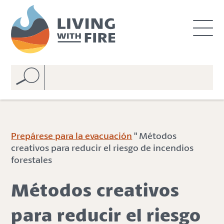
S
S
k
k
i
i
p
p
t
t
o
o
C
n
o
a
n
v
t
i
e
g
Prepárese para la evacuación
" Métodos
n
a
creativos para reducir el riesgo de incendios
t
t
forestales
i
o
Métodos creativos
n
para reducir el riesgo