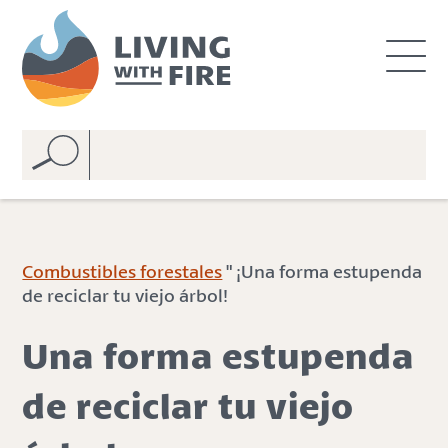
S
S
k
k
i
i
p
p
t
t
o
o
C
n
o
a
n
v
t
i
e
g
Combustibles forestales
" ¡Una forma estupenda
n
a
de reciclar tu viejo árbol!
t
t
i
Una forma estupenda
o
n
de reciclar tu viejo