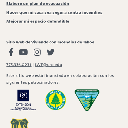
Elabore un plan de evacuación
Hacer que mi casa sea segura contra incendios
Mejorar mi espacio defendible
Sitio web de Viviendo con Incendios de Tahoe
Viviendo con Incendios Facebook
Vivir con fuego Youtube
Vivir con fuego Instagram
Vivir con fuego Twitter
775.336.0231
|
LWF@unr.edu
Este sitio web está financiado en colaboración con los
siguientes patrocinadores: