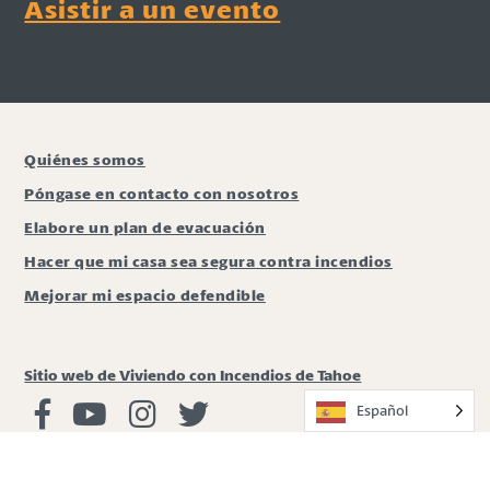
Asistir a un evento
Quiénes somos
Póngase en contacto con nosotros
Elabore un plan de evacuación
Hacer que mi casa sea segura contra incendios
Mejorar mi espacio defendible
Sitio web de Viviendo con Incendios de Tahoe
Español
Viviendo con Incendios Facebook
Vivir con fuego Youtube
Vivir con fuego Instagram
Vivir con fuego Twitter
775.336.0231
|
LWF@unr.edu