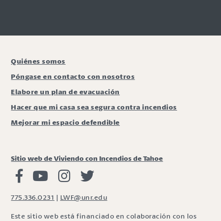
Quiénes somos
Póngase en contacto con nosotros
Elabore un plan de evacuación
Hacer que mi casa sea segura contra incendios
Mejorar mi espacio defendible
Sitio web de Viviendo con Incendios de Tahoe
Viviendo con Incendios Facebook
Vivir con fuego Youtube
Vivir con fuego Instagram
Vivir con fuego Twitter
775.336.0231
|
LWF@unr.edu
Este sitio web está financiado en colaboración con los