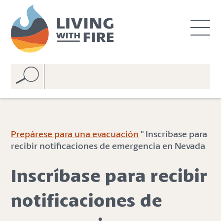
S
S
k
k
i
i
p
p
t
t
o
o
C
n
o
a
n
v
t
i
e
g
Prepárese para una evacuación
" Inscríbase para
n
a
recibir notificaciones de emergencia en Nevada
t
t
i
Inscríbase para recibir
o
n
notificaciones de