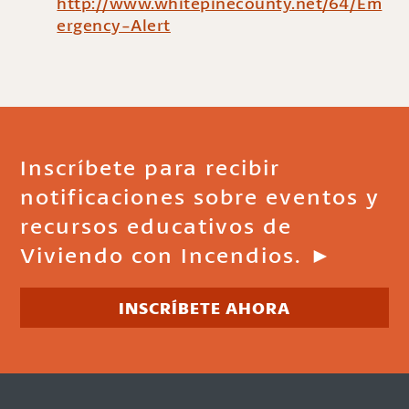
http://www.whitepinecounty.net/64/Em
ergency-Alert
Inscríbete para recibir
notificaciones sobre eventos y
recursos educativos de
Viviendo con Incendios. ►
INSCRÍBETE AHORA