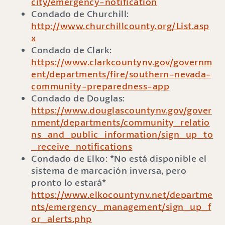
city/emergency-notification
Condado de Churchill:
http://www.churchillcounty.org/List.asp
x
Condado de Clark:
https://www.clarkcountynv.gov/governm
ent/departments/fire/southern-nevada-
community-preparedness-app
Condado de Douglas:
https://www.douglascountynv.gov/gover
nment/departments/community_relatio
ns_and_public_information/sign_up_to
_receive_notifications
Condado de Elko: *No está disponible el
sistema de marcación inversa, pero
pronto lo estará*
https://www.elkocountynv.net/departme
nts/emergency_management/sign_up_f
or_alerts.php