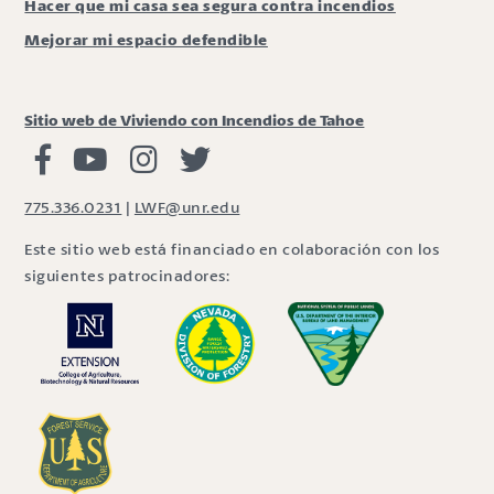
Hacer que mi casa sea segura contra incendios
Mejorar mi espacio defendible
Sitio web de Viviendo con Incendios de Tahoe
Viviendo con Incendios Facebook
Vivir con fuego Youtube
Vivir con fuego Instagram
Vivir con fuego Twitter
775.336.0231
|
LWF@unr.edu
Este sitio web está financiado en colaboración con los
siguientes patrocinadores: